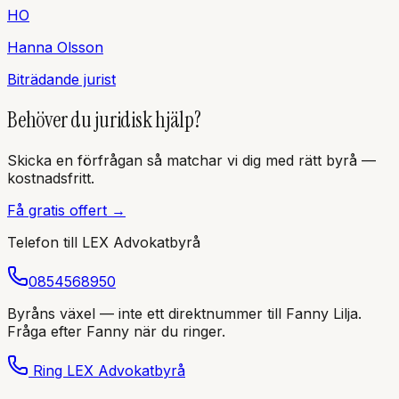
H
O
Hanna
Olsson
Biträdande jurist
Behöver du juridisk hjälp?
Skicka en förfrågan så matchar vi dig med rätt byrå —
kostnadsfritt.
Få gratis offert →
Telefon till
LEX Advokatbyrå
0854568950
Byråns växel — inte ett direktnummer till
Fanny
Lilja
.
Fråga efter
Fanny
när du ringer.
Ring
LEX Advokatbyrå