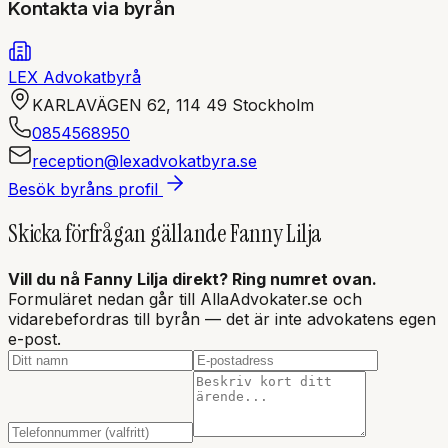
Kontakta via byrån
LEX Advokatbyrå
KARLAVÄGEN 62
,
114 49
Stockholm
0854568950
reception@lexadvokatbyra.se
Besök byråns profil
Skicka förfrågan gällande
Fanny Lilja
Vill du nå
Fanny Lilja
direkt? Ring numret ovan.
Formuläret nedan går till AllaAdvokater.se och
vidarebefordras till byrån — det är inte
advokatens
egen
e-post.