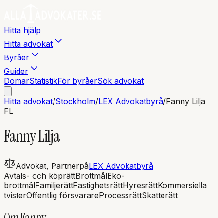
Hitta hjälp
Hitta advokat
Byråer
Guider
Domar
Statistik
För byråer
Sök advokat
Hitta advokat
/
Stockholm
/
LEX Advokatbyrå
/
Fanny
Lilja
F
L
Fanny
Lilja
Advokat, Partner
på
LEX Advokatbyrå
Avtals- och köprätt
Brottmål
Eko-
brottmål
Familjerätt
Fastighetsrätt
Hyresrätt
Kommersiella
tvister
Offentlig försvarare
Processrätt
Skatterätt
Om
Fanny