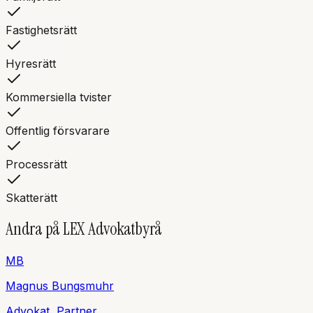
Fastighetsrätt
Hyresrätt
Kommersiella tvister
Offentlig försvarare
Processrätt
Skatterätt
Andra på
LEX Advokatbyrå
M
B
Magnus
Bungsmuhr
Advokat, Partner