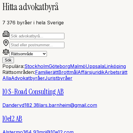
Hitta advokatbyrå
7 376 byråer
i hela Sverige
Sök
Populära:
Stockholm
Göteborg
Malmö
Uppsala
Linköping
Rättsområden:
Familjerätt
Brottmål
Affärsjuridik
Arbetsrätt
Alla
Advokatbyråer
Juristbyråer
10 S-Road Consulting AB
Danderyd
182 38
lars.barnheim@gmail.com
10e12 AB
Alstermo
364 93
mrj@10e12.com