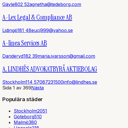
Gävle
802 52
agnetha@tedeborg.com
A-Lex Legal & Compliance AB
Lidingö
181 48
eucj999@yahoo.se
A-linea Services AB
Danderyd
182 39
maria.ivarsson@gmail.com
A. LINDHÉS ADVOKATBYRÅ AKTIEBOLAG
Stockholm
114 57
087231500
info@lindhes.se
Sida
1
av
369
Nästa
Populära städer
Stockholm
2051
Göteborg
510
Malmö
380
Uppsala
218