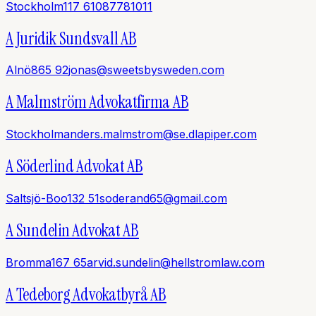
Stockholm
117 61
087781011
A Juridik Sundsvall AB
Alnö
865 92
jonas@sweetsbysweden.com
A Malmström Advokatfirma AB
Stockholm
anders.malmstrom@se.dlapiper.com
A Söderlind Advokat AB
Saltsjö-Boo
132 51
soderand65@gmail.com
A Sundelin Advokat AB
Bromma
167 65
arvid.sundelin@hellstromlaw.com
A Tedeborg Advokatbyrå AB