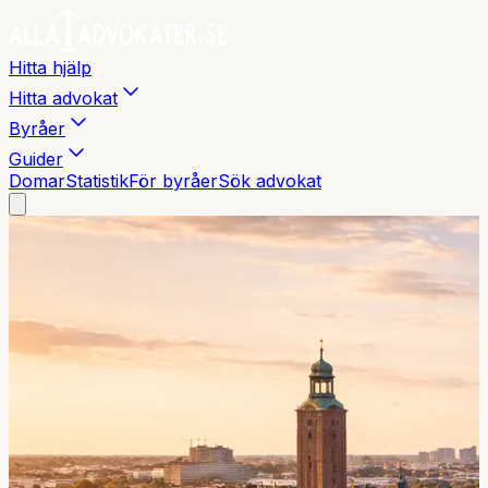
Hitta hjälp
Hitta advokat
Byråer
Guider
Domar
Statistik
För byråer
Sök advokat