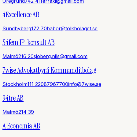
Öregrund
742 41
ferraxi@gmail.com
4Excellence AB
Sundbyberg
172 70
babor@tolkbolaget.se
54fem IP-konsult AB
Malmö
216 20
sjoberg.nils@gmail.com
7wise Advokatbyrå Kommanditbolag
Stockholm
111 22
087967700
info@7wise.se
94tre AB
Malmö
214 39
A Economia AB