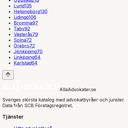
Lund
135
Helsingborg
130
Lidingö
106
Bromma
97
Täby
92
Västerås
79
Solna
72
Örebro
72
Jönköping
70
Linköping
64
Karlstad
64
AllaAdvokater.se
Sveriges största katalog med advokatbyråer och jurister.
Data från SCB Företagsregistret.
Tjänster