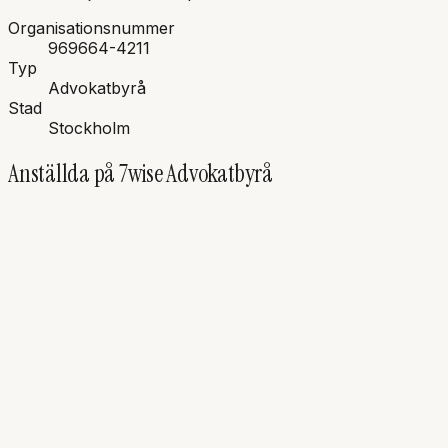
Organisationsnummer
969664-4211
Typ
Advokatbyrå
Stad
Stockholm
Anställda på
7wise Advokatbyrå
EÅ
Emma
Åhnberg
Advokat, Partner
Affärsjuridik
Företagsrekonstruktioner
Obeståndsrätt
MA
Marcus
Angström
Advokat, Partner
Affärsjuridik
Företagsrekonstruktioner
Obeståndsrätt