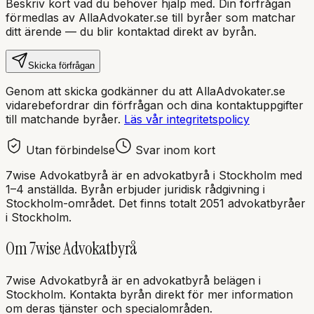
Beskriv kort vad du behöver hjälp med. Din förfrågan
förmedlas av AllaAdvokater.se till byråer som matchar
ditt ärende — du blir kontaktad direkt av byrån.
Skicka förfrågan
Genom att skicka godkänner du att AllaAdvokater.se
vidarebefordrar din förfrågan och dina kontaktuppgifter
till matchande byråer.
Läs vår integritetspolicy
Utan förbindelse
Svar inom kort
7wise Advokatbyrå
är en
advokatbyrå
i
Stockholm
med
1–4 anställda
. Byrån erbjuder juridisk rådgivning i
Stockholm
-området.
Det finns totalt 2051 advokatbyråer
i Stockholm.
Om
7wise Advokatbyrå
7wise Advokatbyrå
är en
advokatbyrå
belägen i
Stockholm
.
Kontakta byrån direkt för mer information
om deras tjänster och specialområden.