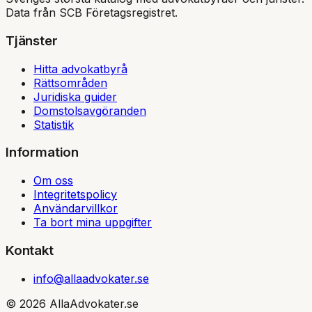
Data från SCB Företagsregistret.
Tjänster
Hitta advokatbyrå
Rättsområden
Juridiska guider
Domstolsavgöranden
Statistik
Information
Om oss
Integritetspolicy
Användarvillkor
Ta bort mina uppgifter
Kontakt
info@allaadvokater.se
©
2026
AllaAdvokater.se