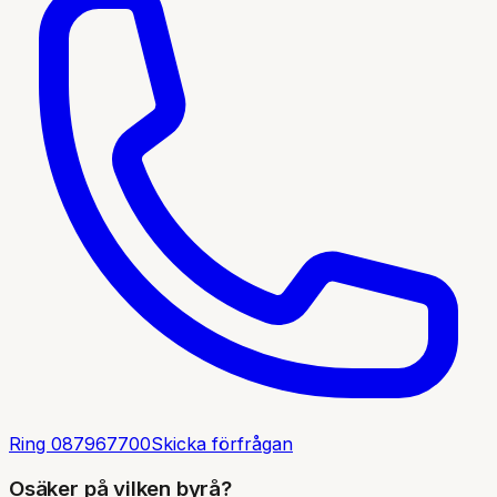
Ring
087967700
Skicka förfrågan
Osäker på vilken byrå?