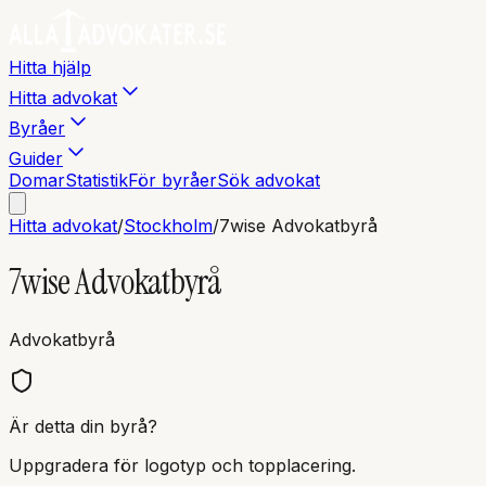
Hitta hjälp
Hitta advokat
Byråer
Guider
Domar
Statistik
För byråer
Sök advokat
Hitta advokat
/
Stockholm
/
7wise Advokatbyrå
7wise Advokatbyrå
Advokatbyrå
Är detta din byrå?
Uppgradera för logotyp och topplacering.