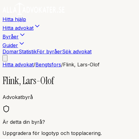
Hitta hjälp
Hitta advokat
Byråer
Guider
Domar
Statistik
För byråer
Sök advokat
Hitta advokat
/
Bengtsfors
/
Flink, Lars-Olof
Flink, Lars-Olof
Advokatbyrå
Är detta din byrå?
Uppgradera för logotyp och topplacering.