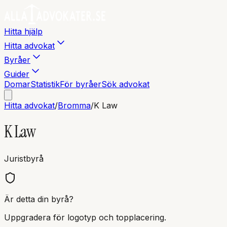
Hitta hjälp
Hitta advokat
Byråer
Guider
Domar
Statistik
För byråer
Sök advokat
Hitta advokat
/
Bromma
/
K Law
K Law
Juristbyrå
Är detta din byrå?
Uppgradera för logotyp och topplacering.