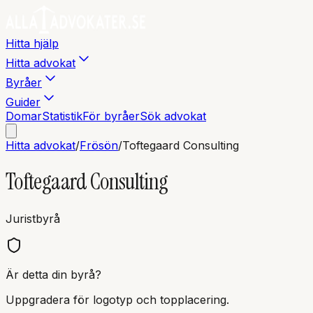
Hitta hjälp
Hitta advokat
Byråer
Guider
Domar
Statistik
För byråer
Sök advokat
Hitta advokat
/
Frösön
/
Toftegaard Consulting
Toftegaard Consulting
Juristbyrå
Är detta din byrå?
Uppgradera för logotyp och topplacering.