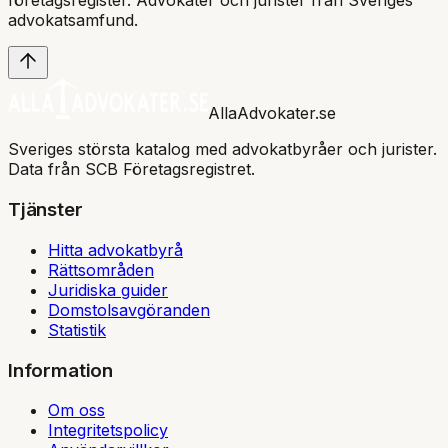
företagsregister. Advokater och jurister från Sveriges
advokatsamfund
.
AllaAdvokater.se
Sveriges största katalog med advokatbyråer och jurister.
Data från SCB Företagsregistret.
Tjänster
Hitta advokatbyrå
Rättsområden
Juridiska guider
Domstolsavgöranden
Statistik
Information
Om oss
Integritetspolicy