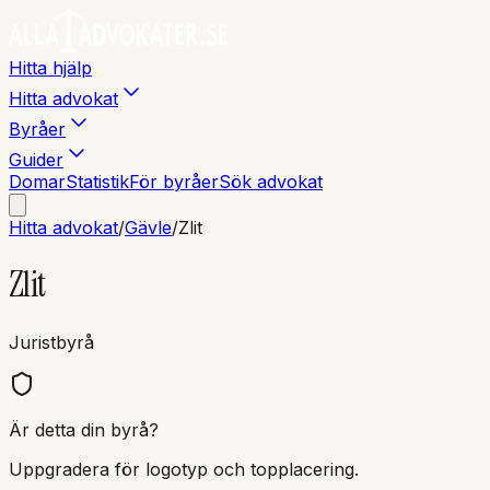
Hitta hjälp
Hitta advokat
Byråer
Guider
Domar
Statistik
För byråer
Sök advokat
Hitta advokat
/
Gävle
/
Zlit
Zlit
Juristbyrå
Är detta din byrå?
Uppgradera för logotyp och topplacering.