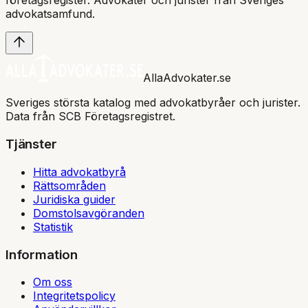
företagsregister. Advokater och jurister från Sveriges
advokatsamfund
.
AllaAdvokater.se
Sveriges största katalog med advokatbyråer och jurister.
Data från SCB Företagsregistret.
Tjänster
Hitta advokatbyrå
Rättsområden
Juridiska guider
Domstolsavgöranden
Statistik
Information
Om oss
Integritetspolicy