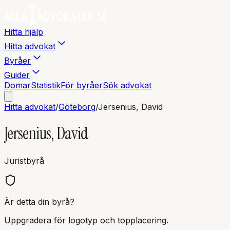
Hitta hjälp
Hitta advokat
Byråer
Guider
Domar
Statistik
För byråer
Sök advokat
Hitta advokat
/
Göteborg
/
Jersenius, David
Jersenius, David
Juristbyrå
Är detta din byrå?
Uppgradera för logotyp och topplacering.