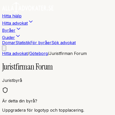
Hitta hjälp
Hitta advokat
Byråer
Guider
Domar
Statistik
För byråer
Sök advokat
Hitta advokat
/
Göteborg
/
Juristfirman Forum
Juristfirman Forum
Juristbyrå
Är detta din byrå?
Uppgradera för logotyp och topplacering.