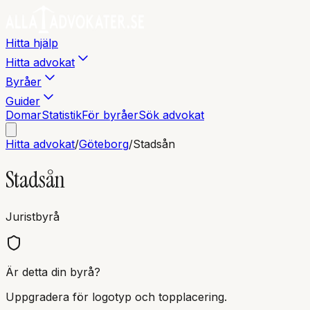
Hitta hjälp
Hitta advokat
Byråer
Guider
Domar
Statistik
För byråer
Sök advokat
Hitta advokat
/
Göteborg
/
Stadsån
Stadsån
Juristbyrå
Är detta din byrå?
Uppgradera för logotyp och topplacering.