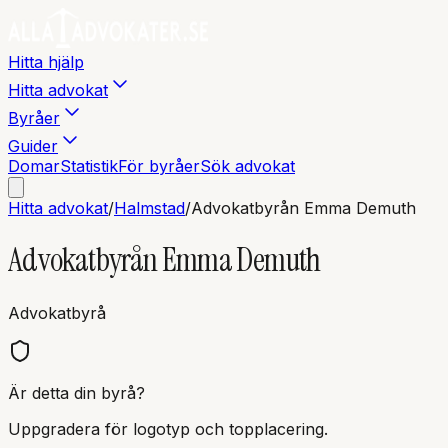
Hitta hjälp
Hitta advokat
Byråer
Guider
Domar
Statistik
För byråer
Sök advokat
Hitta advokat
/
Halmstad
/
Advokatbyrån Emma Demuth
Advokatbyrån Emma Demuth
Advokatbyrå
Är detta din byrå?
Uppgradera för logotyp och topplacering.