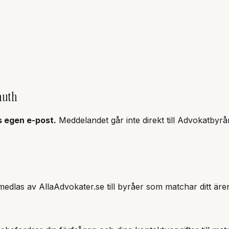
muth
s
egen e-post.
Meddelandet går inte direkt till
Advokatbyr
edlas av AllaAdvokater.se till byråer som matchar ditt äre