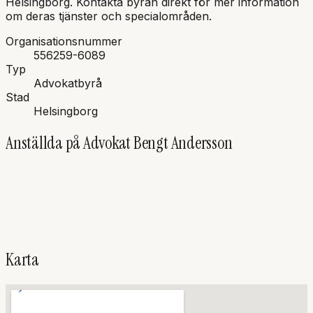
Helsingborg
.
Kontakta byrån direkt för mer information
om deras tjänster och specialområden.
Organisationsnummer
556259-6089
Typ
Advokatbyrå
Stad
Helsingborg
Anställda på
Advokat Bengt Andersson
BA
Bengt
Andersson
Advokat, Innehavare
Karta