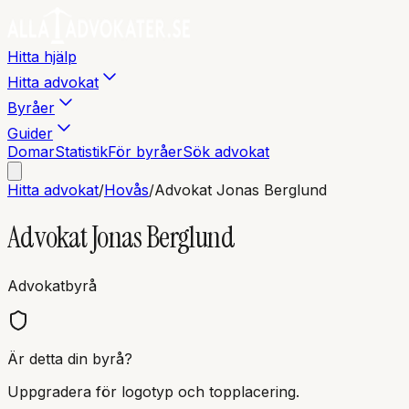
Hitta hjälp
Hitta advokat
Byråer
Guider
Domar
Statistik
För byråer
Sök advokat
Hitta advokat
/
Hovås
/
Advokat Jonas Berglund
Advokat Jonas Berglund
Advokatbyrå
Är detta din byrå?
Uppgradera för logotyp och topplacering.