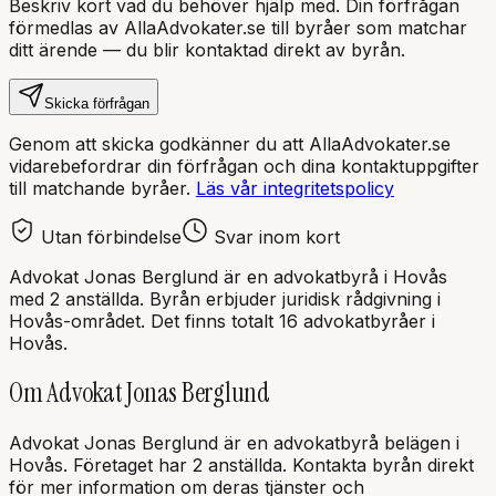
Beskriv kort vad du behöver hjälp med. Din förfrågan
förmedlas av AllaAdvokater.se till byråer som matchar
ditt ärende — du blir kontaktad direkt av byrån.
Skicka förfrågan
Genom att skicka godkänner du att AllaAdvokater.se
vidarebefordrar din förfrågan och dina kontaktuppgifter
till matchande byråer.
Läs vår integritetspolicy
Utan förbindelse
Svar inom kort
Advokat Jonas Berglund
är en
advokatbyrå
i
Hovås
med
2 anställda
. Byrån erbjuder juridisk rådgivning i
Hovås
-området.
Det finns totalt 16 advokatbyråer i
Hovås.
Om
Advokat Jonas Berglund
Advokat Jonas Berglund
är en
advokatbyrå
belägen i
Hovås
.
Företaget har 2 anställda.
Kontakta byrån direkt
för mer information om deras tjänster och