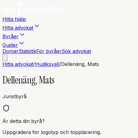
Hitta hjälp
Hitta advokat
Byråer
Guider
Domar
Statistik
För byråer
Sök advokat
Hitta advokat
/
Hudiksvall
/
Dellenäng, Mats
Dellenäng, Mats
Juristbyrå
Är detta din byrå?
Uppgradera för logotyp och topplacering.