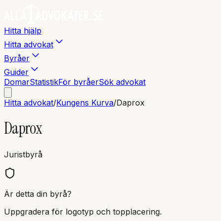
Hitta hjälp
Hitta advokat
Byråer
Guider
Domar
Statistik
För byråer
Sök advokat
Hitta advokat
/
Kungens Kurva
/
Daprox
Daprox
Juristbyrå
Är detta din byrå?
Uppgradera för logotyp och topplacering.