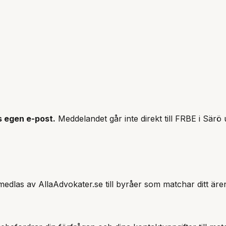
s
egen e-post.
Meddelandet går inte direkt till
FRBE i Särö
u
edlas av AllaAdvokater.se till byråer som matchar ditt äre