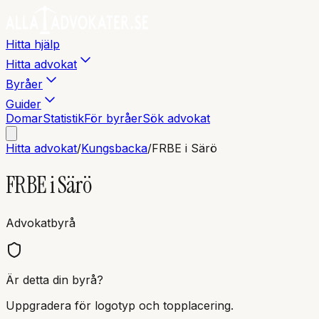
Hitta hjälp
Hitta advokat
Byråer
Guider
Domar
Statistik
För byråer
Sök advokat
Hitta advokat
/
Kungsbacka
/
FRBE i Särö
FRBE i Särö
Advokatbyrå
Är detta din byrå?
Uppgradera för logotyp och topplacering.