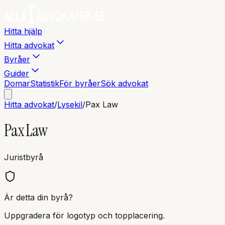
Hitta hjälp
Hitta advokat
Byråer
Guider
Domar
Statistik
För byråer
Sök advokat
Hitta advokat
/
Lysekil
/
Pax Law
Pax Law
Juristbyrå
Är detta din byrå?
Uppgradera för logotyp och topplacering.