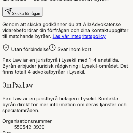
Skicka förfrågan
Genom att skicka godkänner du att AllaAdvokater.se
vidarebefordrar din förfrågan och dina kontaktuppgifter
till matchande byråer.
Läs vår integritetspolicy
Utan förbindelse
Svar inom kort
Pax Law
är en
juristbyrå
i
Lysekil
med
1–4 anställda
.
Byrån erbjuder juridisk rådgivning i
Lysekil
-området.
Det
finns totalt 4 advokatbyråer i Lysekil.
Om
Pax Law
Pax Law
är en
juristbyrå
belägen i
Lysekil
.
Kontakta
byrån direkt för mer information om deras tjänster och
specialområden.
Organisationsnummer
559542-3939