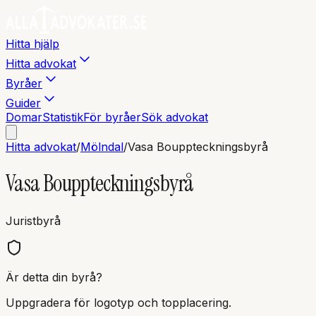
Hitta hjälp
Hitta advokat
Byråer
Guider
Domar
Statistik
För byråer
Sök advokat
Hitta advokat
/
Mölndal
/
Vasa Bouppteckningsbyrå
Vasa Bouppteckningsbyrå
Juristbyrå
Är detta din byrå?
Uppgradera för logotyp och topplacering.