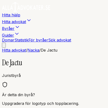
Hitta hjälp
Hitta advokat
Byråer
Guider
Domar
Statistik
För byråer
Sök advokat
Hitta advokat
/
Nacka
/
De Jactu
De Jactu
Juristbyrå
Är detta din byrå?
Uppgradera för logotyp och topplacering.