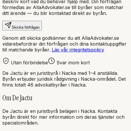
Beskriv kort vad du behöver hjälp med. Din förfrågan
förmedlas av AllaAdvokater.se till byråer som matchar
ditt ärende — du blir kontaktad direkt av byrån.
Skicka förfrågan
Genom att skicka godkänner du att AllaAdvokater.se
vidarebefordrar din förfrågan och dina kontaktuppgifter
till matchande byråer.
Läs vår integritetspolicy
Utan förbindelse
Svar inom kort
De Jactu
är en
juristbyrå
i
Nacka
med
1–4 anställda
.
Byrån erbjuder juridisk rådgivning i
Nacka
-området.
Det
finns totalt 46 advokatbyråer i Nacka.
Om
De Jactu
De Jactu
är en
juristbyrå
belägen i
Nacka
.
Kontakta
byrån direkt för mer information om deras tjänster och
specialområden.