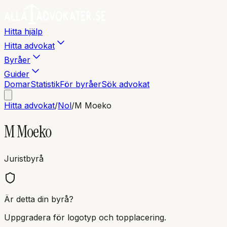
Hitta hjälp
Hitta advokat
Byråer
Guider
Domar
Statistik
För byråer
Sök advokat
Hitta advokat
/
Nol
/
M Moeko
M Moeko
Juristbyrå
Är detta din byrå?
Uppgradera för logotyp och topplacering.