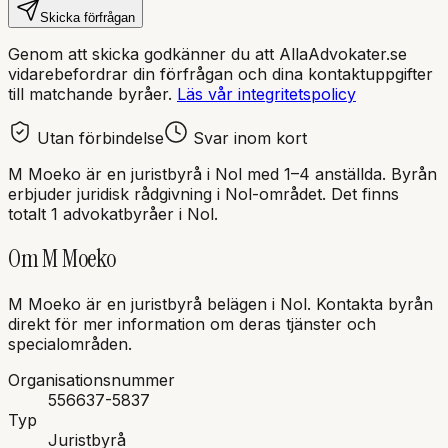
Skicka förfrågan
Genom att skicka godkänner du att AllaAdvokater.se
vidarebefordrar din förfrågan och dina kontaktuppgifter
till matchande byråer.
Läs vår integritetspolicy
Utan förbindelse
Svar inom kort
M Moeko
är en
juristbyrå
i
Nol
med
1–4 anställda
. Byrån
erbjuder juridisk rådgivning i
Nol
-området.
Det finns
totalt 1 advokatbyråer i Nol.
Om
M Moeko
M Moeko
är en
juristbyrå
belägen i
Nol
.
Kontakta byrån
direkt för mer information om deras tjänster och
specialområden.
Organisationsnummer
556637-5837
Typ
Juristbyrå