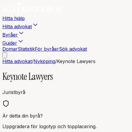
Hitta hjälp
Hitta advokat
Byråer
Guider
Domar
Statistik
För byråer
Sök advokat
Hitta advokat
/
Nyköping
/
Keynote Lawyers
Keynote Lawyers
Juristbyrå
Är detta din byrå?
Uppgradera för logotyp och topplacering.