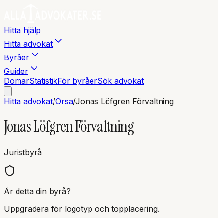
Hitta hjälp
Hitta advokat
Byråer
Guider
Domar
Statistik
För byråer
Sök advokat
Hitta advokat
/
Orsa
/
Jonas Löfgren Förvaltning
Jonas Löfgren Förvaltning
Juristbyrå
Är detta din byrå?
Uppgradera för logotyp och topplacering.