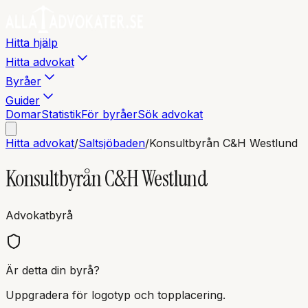
Hitta hjälp
Hitta advokat
Byråer
Guider
Domar
Statistik
För byråer
Sök advokat
Hitta advokat
/
Saltsjöbaden
/
Konsultbyrån C&H Westlund
Konsultbyrån C&H Westlund
Advokatbyrå
Är detta din byrå?
Uppgradera för logotyp och topplacering.