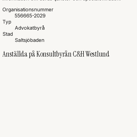
Organisationsnummer
556665-2029
Typ
Advokatbyrå
Stad
Saltsjöbaden
Anställda på
Konsultbyrån C&H Westlund
AW
Anne-Charlotte
Westlund
Advokat, Innehavare
Brottmål
BW
Bertil
Westlund
Advokat, Innehavare
Allmän praktik
Arvs- och gåvorätt
Brottmål
+
5
till