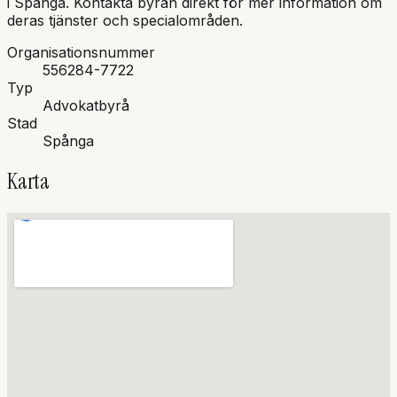
i
Spånga
.
Kontakta byrån direkt för mer information om
deras tjänster och specialområden.
Organisationsnummer
556284-7722
Typ
Advokatbyrå
Stad
Spånga
Karta