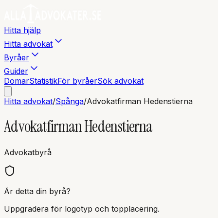
Hitta hjälp
Hitta advokat
Byråer
Guider
Domar
Statistik
För byråer
Sök advokat
Hitta advokat
/
Spånga
/
Advokatfirman Hedenstierna
Advokatfirman Hedenstierna
Advokatbyrå
Är detta din byrå?
Uppgradera för logotyp och topplacering.