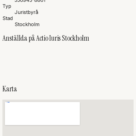
556945-8861
Typ
Juristbyrå
Stad
Stockholm
Anställda på
Actio Iuris Stockholm
UA
Uno
Aronsson
Advokat, Innehavare
Karta