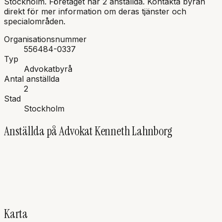
Stockholm
.
Företaget har 2 anställda.
Kontakta byrån
direkt för mer information om deras tjänster och
specialområden.
Organisationsnummer
556484-0337
Typ
Advokatbyrå
Antal anställda
2
Stad
Stockholm
Anställda på
Advokat Kenneth Lahnborg
KL
Kenneth
Lahnborg
Advokat, Innehavare
Karta