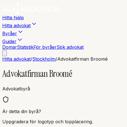
Hitta hjälp
Hitta advokat
Byråer
Guider
Domar
Statistik
För byråer
Sök advokat
Hitta advokat
/
Stockholm
/
Advokatfirman Broomé
Advokatfirman Broomé
Advokatbyrå
Är detta din byrå?
Uppgradera för logotyp och topplacering.