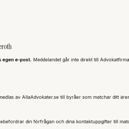
eroth
s
egen e-post.
Meddelandet går inte direkt till
Advokatfirma
edlas av AllaAdvokater.se till byråer som matchar ditt äre
ebefordrar din förfrågan och dina kontaktuppgifter till ma