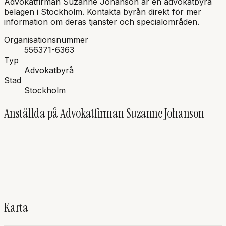
Advokatfirman Suzanne Johanson
är en
advokatbyrå
belägen i
Stockholm
.
Kontakta byrån direkt för mer
information om deras tjänster och specialområden.
Organisationsnummer
556371-6363
Typ
Advokatbyrå
Stad
Stockholm
Anställda på
Advokatfirman Suzanne Johanson
SJ
Suzanne
Johanson
Advokat, Innehavare
Arvs- och gåvorätt
Boutredningsman
Familjerätt
Karta