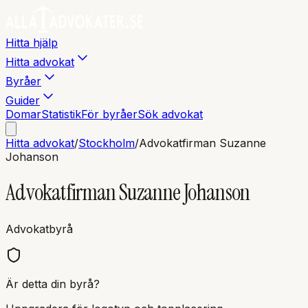
Hitta hjälp
Hitta advokat
Byråer
Guider
Domar
Statistik
För byråer
Sök advokat
Hitta advokat
/
Stockholm
/
Advokatfirman Suzanne
Johanson
Advokatfirman Suzanne Johanson
Advokatbyrå
Är detta din byrå?