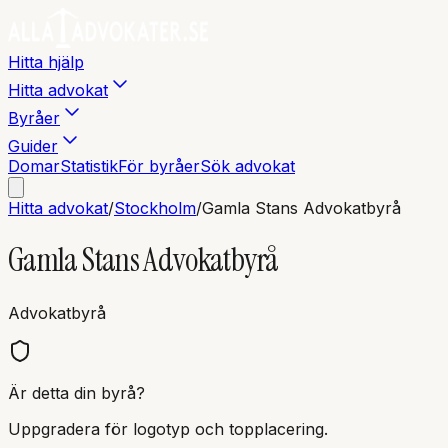
Hitta hjälp
Hitta advokat
Byråer
Guider
Domar
Statistik
För byråer
Sök advokat
Hitta advokat
/
Stockholm
/
Gamla Stans Advokatbyrå
Gamla Stans Advokatbyrå
Advokatbyrå
Är detta din byrå?
Uppgradera för logotyp och topplacering.