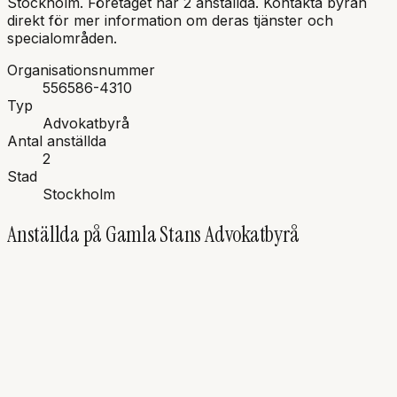
Stockholm
.
Företaget har 2 anställda.
Kontakta byrån
direkt för mer information om deras tjänster och
specialområden.
Organisationsnummer
556586-4310
Typ
Advokatbyrå
Antal anställda
2
Stad
Stockholm
Anställda på
Gamla Stans Advokatbyrå
ML
Magnus
Ljungstedt
Advokat, Partner
Allmän praktik
Brottmål
Familjerätt
+
5
till