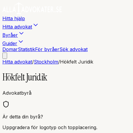
Hitta hjälp
Hitta advokat
Byråer
Guider
Domar
Statistik
För byråer
Sök advokat
Hitta advokat
/
Stockholm
/
Hökfelt Juridik
Hökfelt Juridik
Advokatbyrå
Är detta din byrå?
Uppgradera för logotyp och topplacering.