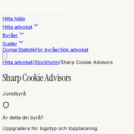
Hitta hjälp
Hitta advokat
Byråer
Guider
Domar
Statistik
För byråer
Sök advokat
Hitta advokat
/
Stockholm
/
Sharp Cookie Advisors
Sharp Cookie Advisors
Juristbyrå
Är detta din byrå?
Uppgradera för logotyp och topplacering.