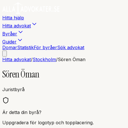
Hitta hjälp
Hitta advokat
Byråer
Guider
Domar
Statistik
För byråer
Sök advokat
Hitta advokat
/
Stockholm
/
Sören Öman
Sören Öman
Juristbyrå
Är detta din byrå?
Uppgradera för logotyp och topplacering.