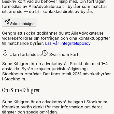
Beskriv kort vad du behöver hjälp med. Din förfrågan
förmedlas av AllaAdvokater.se till byråer som matchar
ditt ärende — du blir kontaktad direkt av byrån.
Skicka förfrågan
Genom att skicka godkänner du att AllaAdvokater.se
vidarebefordrar din förfrågan och dina kontaktuppgifter
till matchande byråer.
Läs vår integritetspolicy
Utan förbindelse
Svar inom kort
Sune Kihlgren
är en
advokatbyrå
i
Stockholm
med
1–4
anställda
. Byrån erbjuder juridisk rådgivning i
Stockholm
-området.
Det finns totalt 2051 advokatbyråer
i Stockholm.
Om
Sune Kihlgren
Sune Kihlgren
är en
advokatbyrå
belägen i
Stockholm
.
Kontakta byrån direkt för mer information om deras
tjänster och specialområden.