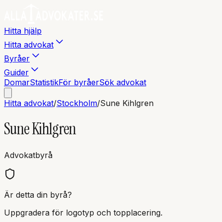
Hitta hjälp
Hitta advokat
Byråer
Guider
Domar
Statistik
För byråer
Sök advokat
Hitta advokat
/
Stockholm
/
Sune Kihlgren
Sune Kihlgren
Advokatbyrå
Är detta din byrå?
Uppgradera för logotyp och topplacering.