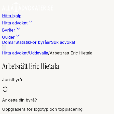
Hitta hjälp
Hitta advokat
Byråer
Guider
Domar
Statistik
För byråer
Sök advokat
Hitta advokat
/
Uddevalla
/
Arbetsrätt Eric Hietala
Arbetsrätt Eric Hietala
Juristbyrå
Är detta din byrå?
Uppgradera för logotyp och topplacering.