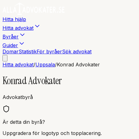
Hitta hjälp
Hitta advokat
Byråer
Guider
Domar
Statistik
För byråer
Sök advokat
Hitta advokat
/
Uppsala
/
Konrad Advokater
Konrad Advokater
Advokatbyrå
Är detta din byrå?
Uppgradera för logotyp och topplacering.