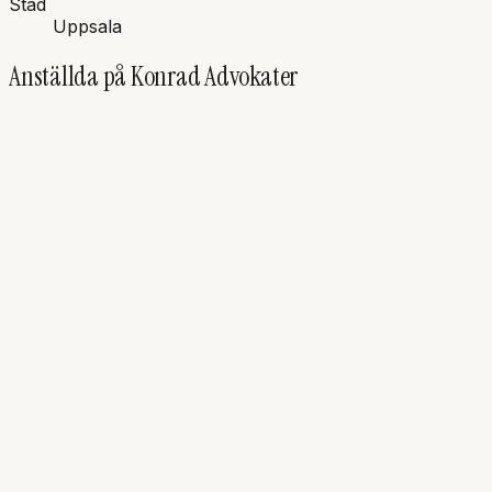
Stad
Uppsala
Anställda på
Konrad Advokater
JF
Johan
Falkman
Advokat
HJ
Henrik
Jungholm
Advokat, Partner
OK
Olov
Kling
Advokat, Partner
AL
Alex
Ljungvall