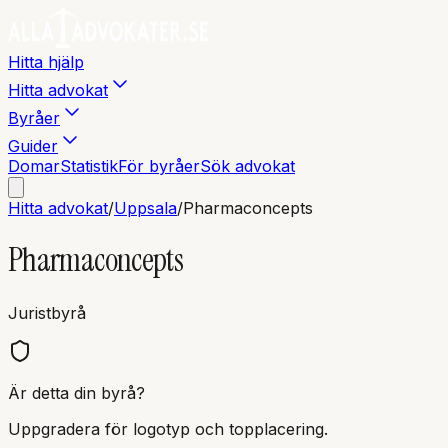
Hitta hjälp
Hitta advokat
Byråer
Guider
Domar
Statistik
För byråer
Sök advokat
Hitta advokat
/
Uppsala
/
Pharmaconcepts
Pharmaconcepts
Juristbyrå
Är detta din byrå?
Uppgradera för logotyp och topplacering.