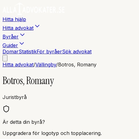
Hitta hjälp
Hitta advokat
Byråer
Guider
Domar
Statistik
För byråer
Sök advokat
Hitta advokat
/
Vällingby
/
Botros, Romany
Botros, Romany
Juristbyrå
Är detta din byrå?
Uppgradera för logotyp och topplacering.