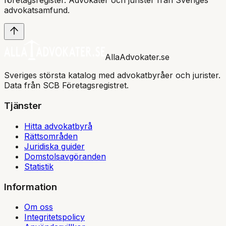
företagsregister. Advokater och jurister från Sveriges
advokatsamfund
.
AllaAdvokater.se
Sveriges största katalog med advokatbyråer och jurister.
Data från SCB Företagsregistret.
Tjänster
Hitta advokatbyrå
Rättsområden
Juridiska guider
Domstolsavgöranden
Statistik
Information
Om oss
Integritetspolicy