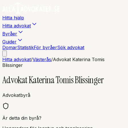
Hitta hjälp
Hitta advokat
Byråer
Guider
Domar
Statistik
För byråer
Sök advokat
Hitta advokat
/
Västerås
/
Advokat Katerina Tomis
Blissinger
Advokat Katerina Tomis Blissinger
Advokatbyrå
Är detta din byrå?