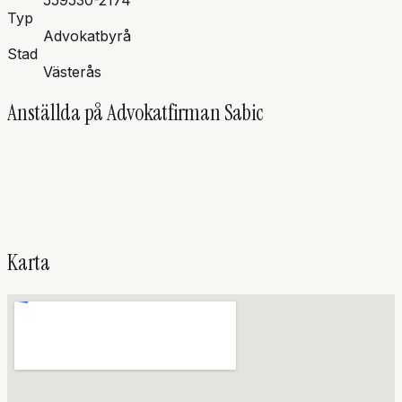
559530-2174
Typ
Advokatbyrå
Stad
Västerås
Anställda på
Advokatfirman Sabic
AS
Anes
Sabic
Advokat, Innehavare
Karta