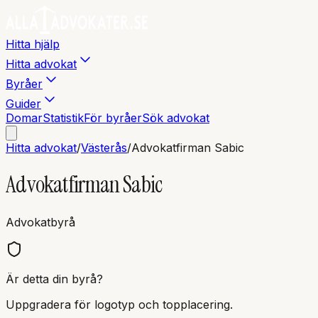
Hitta hjälp
Hitta advokat
Byråer
Guider
Domar
Statistik
För byråer
Sök advokat
Hitta advokat
/
Västerås
/
Advokatfirman Sabic
Advokatfirman Sabic
Advokatbyrå
Är detta din byrå?
Uppgradera för logotyp och topplacering.