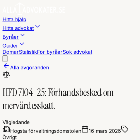
Hitta hjälp
Hitta advokat
Byråer
Guider
Domar
Statistik
För byråer
Sök advokat
Alla avgöranden
HFD 7104-25: Förhandsbesked om
mervärdesskatt.
Vägledande
Högsta förvaltningsdomstolen
16 mars 2026
Övrigt