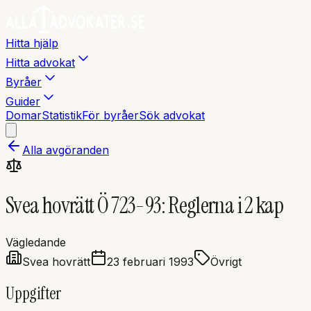
Hitta hjälp
Hitta advokat
Byråer
Guider
Domar
Statistik
För byråer
Sök advokat
Alla avgöranden
Svea hovrätt Ö 723-93: Reglerna i 2 kap
Vägledande
Svea hovrätt
23 februari 1993
Övrigt
Uppgifter