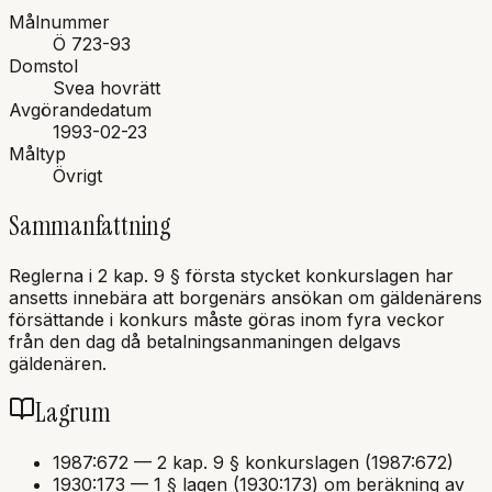
Målnummer
Ö 723-93
Domstol
Svea hovrätt
Avgörandedatum
1993-02-23
Måltyp
Övrigt
Sammanfattning
Reglerna i 2 kap. 9 § första stycket konkurslagen har
ansetts innebära att borgenärs ansökan om gäldenärens
försättande i konkurs måste göras inom fyra veckor
från den dag då betalningsanmaningen delgavs
gäldenären.
Lagrum
1987:672
—
2 kap. 9 § konkurslagen (1987:672)
1930:173
—
1 § lagen (1930:173) om beräkning av