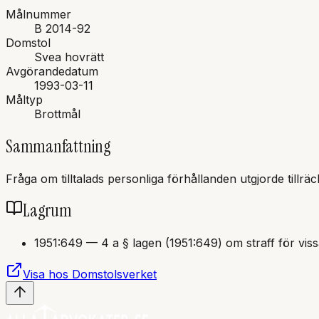
Målnummer
B 2014-92
Domstol
Svea hovrätt
Avgörandedatum
1993-03-11
Måltyp
Brottmål
Sammanfattning
Fråga om tilltalads personliga förhållanden utgjorde tillräc
Lagrum
1951:649
—
4 a § lagen (1951:649) om straff för viss
Visa hos Domstolsverket