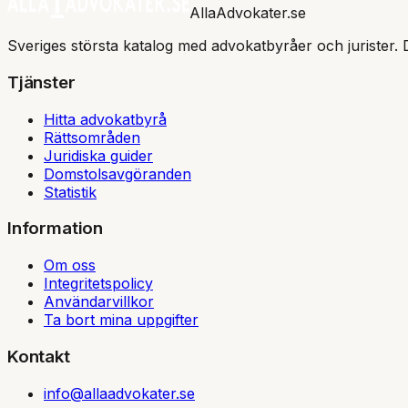
AllaAdvokater.se
Sveriges största katalog med advokatbyråer och jurister. 
Tjänster
Hitta advokatbyrå
Rättsområden
Juridiska guider
Domstolsavgöranden
Statistik
Information
Om oss
Integritetspolicy
Användarvillkor
Ta bort mina uppgifter
Kontakt
info@allaadvokater.se