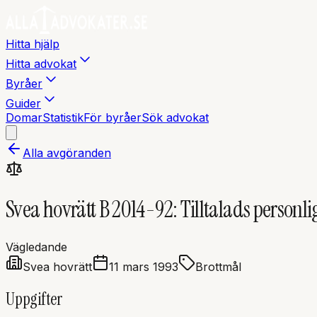
Hitta hjälp
Hitta advokat
Byråer
Guider
Domar
Statistik
För byråer
Sök advokat
Alla avgöranden
Svea hovrätt B 2014-92: Tilltalads personliga
Vägledande
Svea hovrätt
11 mars 1993
Brottmål
Uppgifter