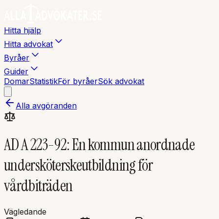
Hitta hjälp
Hitta advokat
Byråer
Guider
Domar
Statistik
För byråer
Sök advokat
Alla avgöranden
AD A 223-92: En kommun anordnade
undersköterskeutbildning för
vårdbiträden
Vägledande