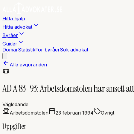
Hitta hjälp
Hitta advokat
Byråer
Guider
Domar
Statistik
För byråer
Sök advokat
Alla avgöranden
AD A 83-93: Arbetsdomstolen har ansett att 
Vägledande
Arbetsdomstolen
23 februari 1994
Övrigt
Uppgifter