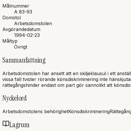
Målnummer
A 83-93
Domstol
Arbetsdomstolen
Avgörandedatum
1994-02-23
Måltyp
Övrigt
Sammanfattning
Arbetsdomstolen har ansett att en skiljeklausul i ett anstäl
vissa fall tvister rörande könsdiskriminering inte hänskjut
rättegångshinder endast om part gör sannolikt att könsdis
Nyckelord
Arbetsdomstolens behörighet
Könsdiskriminering
Rättegång
Lagrum