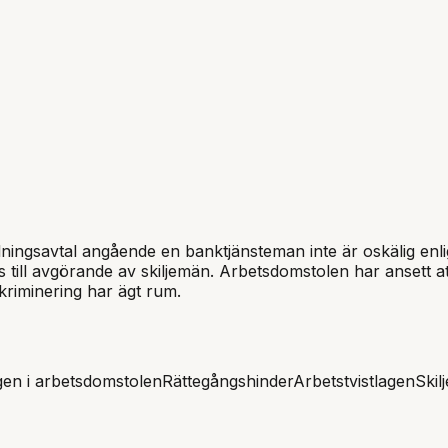
lningsavtal angående en banktjänsteman inte är oskälig enligt
as till avgörande av skiljemän. Arbetsdomstolen har ansett a
kriminering har ägt rum.
en i arbetsdomstolen
Rättegångshinder
Arbetstvistlagen
Skil