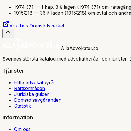
1974:371
—
1 kap. 3 § lagen (1974:371) om rättegånge
1915:218
—
36 § lagen (1915:218) om avtal och andr
Visa hos Domstolsverket
AllaAdvokater.se
Sveriges största katalog med advokatbyråer och jurister. 
Tjänster
Hitta advokatbyrå
Rättsområden
Juridiska guider
Domstolsavgöranden
Statistik
Information
Om oss