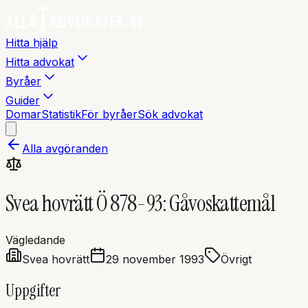
Hitta hjälp
Hitta advokat
Byråer
Guider
Domar
Statistik
För byråer
Sök advokat
Alla avgöranden
Svea hovrätt Ö 878-93: Gåvoskattemål
Vägledande
Svea hovrätt
29 november 1993
Övrigt
Uppgifter