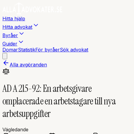
Hitta hjälp
Hitta advokat
Byråer
Guider
Domar
Statistik
För byråer
Sök advokat
Alla avgöranden
AD A 215-92: En arbetsgivare
omplacerade en arbetstagare till nya
arbetsuppgifter
Vägledande