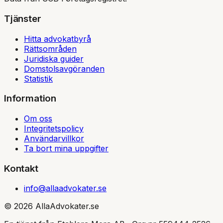
Tjänster
Hitta advokatbyrå
Rättsområden
Juridiska guider
Domstolsavgöranden
Statistik
Information
Om oss
Integritetspolicy
Användarvillkor
Ta bort mina uppgifter
Kontakt
info@allaadvokater.se
©
2026
AllaAdvokater.se