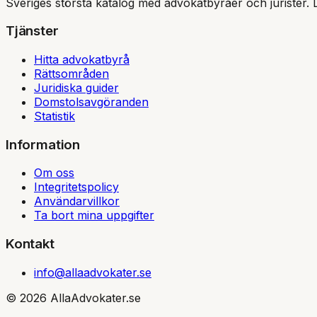
Sveriges största katalog med advokatbyråer och jurister. 
Tjänster
Hitta advokatbyrå
Rättsområden
Juridiska guider
Domstolsavgöranden
Statistik
Information
Om oss
Integritetspolicy
Användarvillkor
Ta bort mina uppgifter
Kontakt
info@allaadvokater.se
©
2026
AllaAdvokater.se