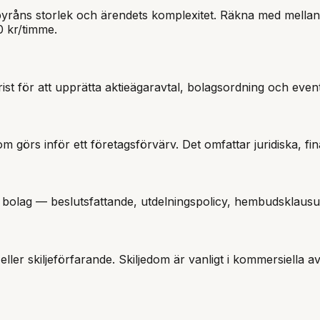
 byråns storlek och ärendets komplexitet. Räkna med mella
0 kr/timme.
jurist för att upprätta aktieägaravtal, bolagsordning och eve
 görs inför ett företagsförvärv. Det omfattar juridiska, fi
ett bolag — beslutsfattande, utdelningspolicy, hembudsklau
ller skiljeförfarande. Skiljedom är vanligt i kommersiella a