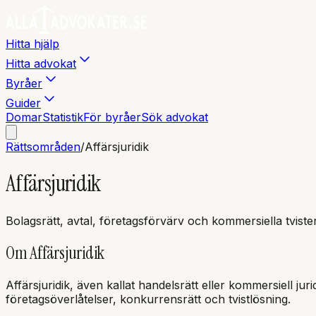
Hitta hjälp
Hitta advokat
Byråer
Guider
Domar
Statistik
För byråer
Sök advokat
Rättsområden
/
Affärsjuridik
Affärsjuridik
Bolagsrätt, avtal, företagsförvärv och kommersiella tvister
Om
Affärsjuridik
Affärsjuridik, även kallat handelsrätt eller kommersiell jur
företagsöverlåtelser, konkurrensrätt och tvistlösning.