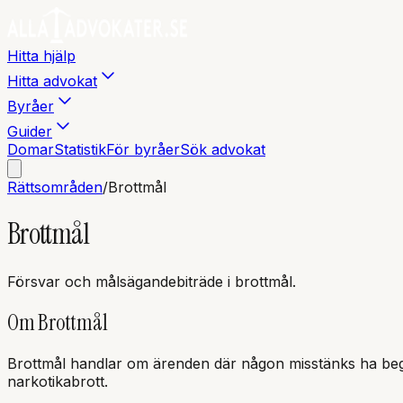
Hitta hjälp
Hitta advokat
Byråer
Guider
Domar
Statistik
För byråer
Sök advokat
Rättsområden
/
Brottmål
Brottmål
Försvar och målsägandebiträde i brottmål.
Om
Brottmål
Brottmål handlar om ärenden där någon misstänks ha begått e
narkotikabrott.