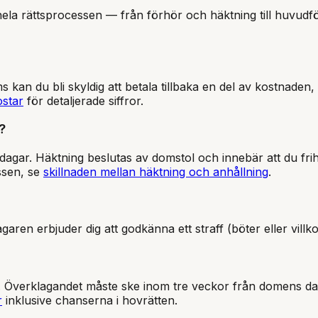
a rättsprocessen — från förhör och häktning till huvudförha
 kan du bli skyldig att betala tillbaka en del av kostnade
ostar
för detaljerade siffror.
?
dagar. Häktning beslutas av domstol och innebär att du fri
ssen, se
skillnaden mellan häktning och anhållning
.
lagaren erbjuder dig att godkänna ett straff (böter eller villk
en. Överklagandet måste ske inom tre veckor från domens da
r
inklusive chanserna i hovrätten.