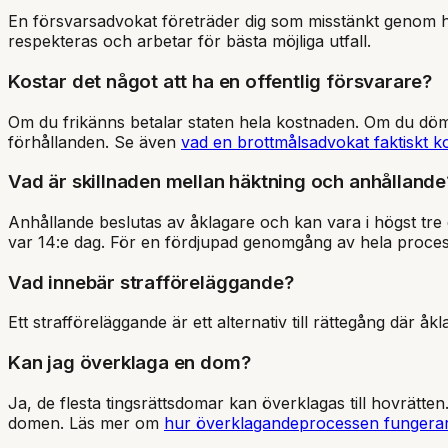
En försvarsadvokat företräder dig som misstänkt genom hel
respekteras och arbetar för bästa möjliga utfall.
Kostar det något att ha en offentlig försvarare?
Om du frikänns betalar staten hela kostnaden. Om du döms
förhållanden. Se även
vad en brottmålsadvokat faktiskt k
Vad är skillnaden mellan häktning och anhållande
Anhållande beslutas av åklagare och kan vara i högst tre 
var 14:e dag. För en fördjupad genomgång av hela proce
Vad innebär strafföreläggande?
Ett strafföreläggande är ett alternativ till rättegång där åk
Kan jag överklaga en dom?
Ja, de flesta tingsrättsdomar kan överklagas till hovrätt
domen. Läs mer om
hur överklagandeprocessen fungera