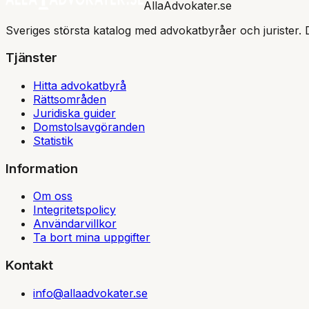
AllaAdvokater.se
Sveriges största katalog med advokatbyråer och jurister. 
Tjänster
Hitta advokatbyrå
Rättsområden
Juridiska guider
Domstolsavgöranden
Statistik
Information
Om oss
Integritetspolicy
Användarvillkor
Ta bort mina uppgifter
Kontakt
info@allaadvokater.se