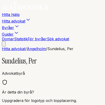
Hitta hjälp
Hitta advokat
Byråer
Guider
Domar
Statistik
För byråer
Sök advokat
Hitta advokat
/
Ängelholm
/
Sundelius, Per
Sundelius, Per
Advokatbyrå
Är detta din byrå?
Uppgradera för logotyp och topplacering.